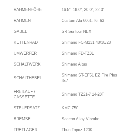
RAHMENHÖHE
16.5“, 18.0“, 20.0“, 22.0“
RAHMEN
Custom Alu 6061.T6, 63
GABEL
SR Suntour NEX
KETTENRAD
Shimano FC-M131 48/38/28T
UMWERFER
Shimano FD-TZ31
SCHALTWERK
Shimano Altus
Shimano ST-EF51 EZ Fire Plus
SCHALTHEBEL
3x7
FREILAUF /
Shimano TZ21-7 14-28T
CASSETTE
STEUERSATZ
KMC Z50
BREMSE
Saccon Alloy V-brake
TRETLAGER
Thun Topaz 120K